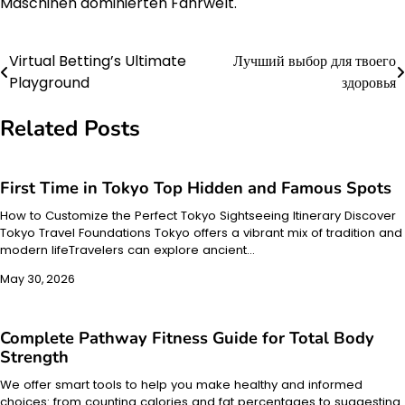
Maschinen dominierten Fahrwelt.
Virtual Betting’s Ultimate
Лучший выбор для твоего
Post
Playground
здоровья
navigation
Related Posts
First Time in Tokyo Top Hidden and Famous Spots
How to Customize the Perfect Tokyo Sightseeing Itinerary Discover
Tokyo Travel Foundations Tokyo offers a vibrant mix of tradition and
modern lifeTravelers can explore ancient…
May 30, 2026
Complete Pathway Fitness Guide for Total Body
Strength
We offer smart tools to help you make healthy and informed
choices: from counting calories and fat percentages to suggesting