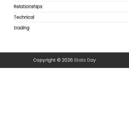
Relationships
Technical
trading
Copyright © 2026
Stats Day