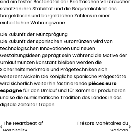
sind ein fester Bestandteil der Brieftaschen Verbraucher
schätzen ihre Stabilität und die Bequemlichkeit des
bargeldlosen und bargeldlichen Zahlens in einer
einheitlichen Währungszone
Die Zukunft der Münzprägung
Die Zukunft der spanischen Euromünzen wird von
technologischen Innovationen und neuen
Gestaltungsideen geprägt sein Während die Motive der
Umlaufmünzen konstant bleiben werden die
Sicherheitsmerkmale und Prägetechniken sich
weiterentwickeln Die königliche spanische Prägestätte
wird sicherlich weiterhin faszinierende
pièces euro
espagne
für den Umlauf und für Sammler produzieren
und so die numismatische Tradition des Landes in das
digitale Zeitalter tragen
The Heartbeat of
Trésors Monétaires du
Post
Hospitality
Vatican