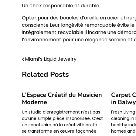
Un choix responsable et durable
Opter pour des boucles d’oreille en acier chirurgi
consciente Leur longévité remarquable évite le
intégralement recyclable il incarne une démarch
l’environnement pour une élégance sereine et
Miami’s Liquid Jewelry
Post
navigation
Related Posts
L’Espace Créatif du Musicien
Carpet C
Moderne
in Balw
Un studio d’enregistrement n’est pas
Fresh Livin
qu’une simple pièce insonorisée. C’est
cleaning in
un sanctuaire où la créativité brute
healthy ind
se transforme en œuvre façonnée.
homes and o