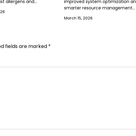
st allergens and…
improved system optimization a
smarter resource management…
026
March 15, 2026
ed fields are marked
*