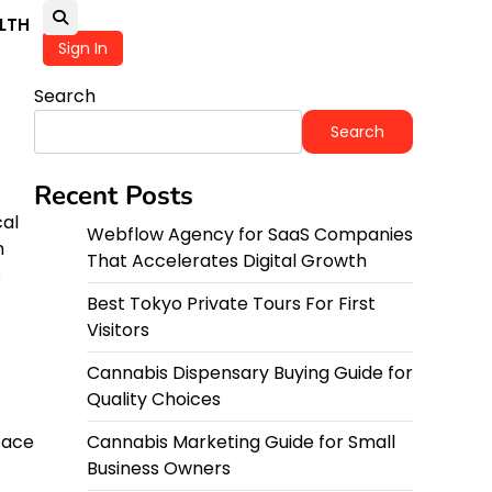
LTH
Sign In
Search
Search
Recent Posts
cal
Webflow Agency for SaaS Companies
n
That Accelerates Digital Growth
s
Best Tokyo Private Tours For First
Visitors
Cannabis Dispensary Buying Guide for
Quality Choices
 face
Cannabis Marketing Guide for Small
Business Owners