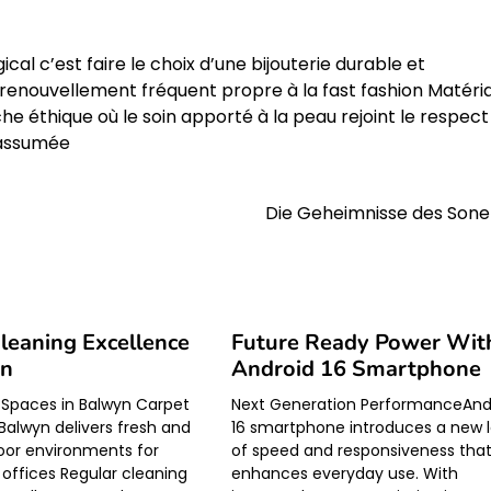
cal c’est faire le choix d’une bijouterie durable et
 renouvellement fréquent propre à la fast fashion Matéri
e éthique où le soin apporté à la peau rejoint le respect
 assumée
Die Geheimnisse des Sone
leaning Excellence
Future Ready Power Wit
yn
Android 16 Smartphone
g Spaces in Balwyn Carpet
Next Generation PerformanceAnd
 Balwyn delivers fresh and
16 smartphone introduces a new l
oor environments for
of speed and responsiveness tha
ffices Regular cleaning
enhances everyday use. With