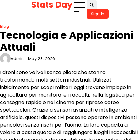
Stats Day
Skip
to
Sign In
content
Blog
Tecnologia e Applicazioni
Attuali
Admin
May 23, 2026
I droni sono velivoli senza pilota che stanno
trasformando molti settori industriali. Utilizzati
inizialmente per scopi militari, oggi trovano impiego in
agricoltura per monitorare i raccolti, nella logistica per
consegne rapide e nel cinema per riprese aeree
spettacolari. Grazie a sensori avanzati e intelligenza
artificiale, questi dispositivi possono operare in ambienti
pericolosi senza rischi per l’uomo. La loro capacità di
volare a bassa quota e di raggiungere luoghi inaccessibili
li rende strumenti indispensabili per la mappatura del