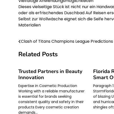
Vielfältige Anwendungsmöglichkeiten
Dieses vielseitige Stück ist nicht nur ein Hand
oder als erfrischendes Duschbad Auf Reisen ers
Selbst zur Wollwäsche eignet sich die Seife he
Materialien
Clash of Titans Champions League Predictions
Post
navigation
Related Posts
Trusted Partners in Beauty
Florida 
Innovation
Smart Ow
Expertise in Cosmetic Production
Paragraph 1
Working with a reliable manufacturer
StormFlorid
is essential for brands seeking
of blazing 
consistent quality and safety in their
and hurrica
products Every cosmetic creation
shingles of
demands…