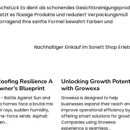
waschstück Es dient als schonendes Gesichtsreinigungspro
etzt es flüssige Produkte und reduziert Verpackungsmüll
rvorragend Ihre sanfte Formel bewahrt Farben und
Nachhaltiger Einkauf im Sonett Shop Erleb
Roofing Resilience A
Unlocking Growth Potent
ner’s Blueprint
with Growexa
 – Battle Against Sun and
Growexa is designed to help
a homes face a brutal mix
businesses expand their reach an
UV rays, sudden humidity,
improve operational efficiency b
ne-force winds. Asphalt
offering smart solutions for grow
ten…
Companies using Growexa
experience a seamless…