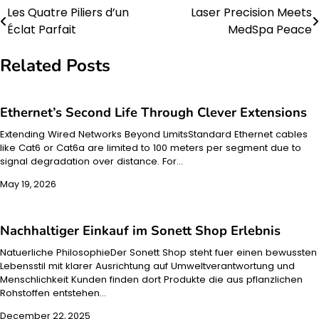
Les Quatre Piliers d’un
Laser Precision Meets
Post
Éclat Parfait
MedSpa Peace
navigation
Related Posts
Ethernet’s Second Life Through Clever Extensions
Extending Wired Networks Beyond LimitsStandard Ethernet cables
like Cat6 or Cat6a are limited to 100 meters per segment due to
signal degradation over distance. For…
May 19, 2026
Nachhaltiger Einkauf im Sonett Shop Erlebnis
Natuerliche PhilosophieDer Sonett Shop steht fuer einen bewussten
Lebensstil mit klarer Ausrichtung auf Umweltverantwortung und
Menschlichkeit Kunden finden dort Produkte die aus pflanzlichen
Rohstoffen entstehen…
December 22, 2025