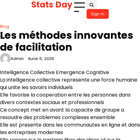
Stats Day
Skip
to
Sign In
content
Blog
Les méthodes innovantes
de facilitation
Admin
June 6, 2026
Intelligence Collective Emergence Cognitive
La intelligence collective represente une force humaine
qui unite les savoirs individuels
Elle favorise la cooperation entre les personnes dans
divers contextes sociaux et professionnels
Ce concept met en avant la capacite de groupe a
resoudre des problemes complexes ensemble
Elle est presente dans les communautes en ligne et dans
les entreprises modernes
Elle repose sur le partage libre des idees et sur la