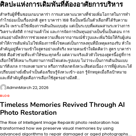
ศิลปะแห่งการเดิมพันที่ต้องอาศัยการบริหาร
สำหรับผู้ที่ชื่นชอบเกมบาคาร่า การแสวงหาแนวทางที่ช่วยเพิ่มโอกาสในการทำ
กำไรย่อมเป็นเรื่องปกติ สูตร บาคาร่า 168 จึงเป็นหนึ่งในตัวเลือกที่ได้รับความ
สนใจ เพราะมิใช่เพียงการเดินเงินแบบสุ่ม แต่เป็นระบบที่ผสมผสานระหว่างการ
วิเคราะห์สถิติ การอ่านเค้าไพ่ และการจัดการเงินทุนอย่างเป็นขั้นเป็นตอน การ
เล่นอย่างมีหลักการช่วยลดความเสี่ยงจากอารมณ์ชั่ววูบและเพิ่มวินัยให้กับผู้เล่น
ทำให้การเดิมพันไม่ใช่เพียงการพึ่งโชคแต่เป็นการลงทุนที่มีเหตุผลรองรับ หัวใจ
สำคัญอยู่ที่ความเข้าใจสูตรอย่างแท้จริง หลายคนเข้าใจผิดคิดว่า สูตร บาคาร่า
168 คือตัวช่วยที่จะทำให้ชนะทุกครั้ง แต่ความจริงแล้วหัวใจของสูตรนี้อยู่ที่การ
เลือกใช้ให้เหมาะกับสถานการณ์ไพ่แต่ละรูปแบบ ไม่ว่าจะเป็นการเดินเงินแบบ
มาร์ติงเกล การแทงตามทาง หรือการสังเกตจังหวะเสียต่อเนื่อง การที่ผู้เล่นจะได้
เปรียบอย่างยั่งยืนจำเป็นต้องเรียนรู้จังหวะเข้า-ออก รู้จักหยุดเมื่อถึงเป้าหมาย
และที่สำคัญที่สุดคือการเลือกใช้สูตรอย่างมีสติ…
Admin
March 22, 2026
BLOG
Timeless Memories Revived Through AI
Photo Restoration
The Rise of Intelligent Image RepairAI photo restoration has
transformed how we preserve visual memories by using
advanced algorithms to repair damaged or aged photographs.…