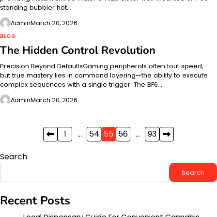
standing bubbler hot…
Admin
March 20, 2026
BLOG
The Hidden Control Revolution
Precision Beyond DefaultsGaming peripherals often tout speed,
but true mastery lies in command layering—the ability to execute
complex sequences with a single trigger. The BF6…
Admin
March 20, 2026
Posts
1
…
54
55
56
…
93
pagination
Search
Search
Recent Posts