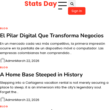
Stats Day
Skip
to
Sign In
content
BLOG
El Pilar Digital Que Transforma Negocios
En un mercado cada vez más competitivo, la primera impresión
ocurre en la pantalla de un dispositivo móvil o computador. Las
empresas colombianas han comprendido…
Admin
March 22, 2026
BLOG
A Home Base Steeped in History
Stepping into a Cartagena vacation rental is not merely securing a
place to sleep; it is an immersion into the city’s legendary soul.
Forget the…
Admin
March 22, 2026
BLOG